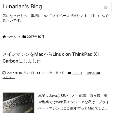
Lunarian's Blog

気になったもの、事柄についてマイペースで綴ります。月に住んで

みたいです。
メニュ


ホーム
>

2017年10月
サイド

前へ
メインマシンをMacからLinux on ThinkPad X1

Carbonにしました
次へ


2017 年 10 月 28 日

2021 年 1 月 7 日

PC・IT
,
ThinkPad
,
検索
レビュー
本業はJavaなSEだけど、前職、前々職、家
や副業ではWeb系エンジニアな私は、プライ
ベートマシンはここ数年ずっとMacでした。