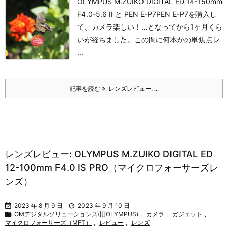
OLYMPUS M.ZUIKO DIGITAL ED 14-150mm
F4.0-5.6 II と PEN E-P7
PEN E-P7を購入し
て、カメラ楽しい！…となってから1ヶ月くら
いが経ちました。この間に何本かの単焦点レ
...
記事を読む
レンズレビュー: ...
レンズレビュー: OLYMPUS M.ZUIKO DIGITAL ED
12-100mm F4.0 IS PRO（マイクロフォーサーズレ
ンズ）

2023 年 8 月 9 日

2023 年 9 月 10 日

OMデジタルソリューションズ(旧OLYMPUS)
,
カメラ
,
ガジェット
,
マイクロフォーサーズ（MFT）
,
レビュー
,
レンズ