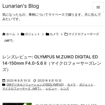
Lunarian's Blog

気になったもの、事柄についてマイペースで綴ります。月に住んで

みたいです。
メニュ


ホーム
>

ガジェット
>

カメラ
>

マイクロフォーサーズ
サイド

（MFT）
前へ

レンズレビュー: OLYMPUS M.ZUIKO DIGITAL ED
次へ
14-150mm F4.0-5.6 II（マイクロフォーサーズレン

ズ）
検索

2023 年 8 月 10 日

2023 年 9 月 10 日

OMデジタルソリューションズ(旧OLYMPUS)
,
カメラ
,
ガジェット
,
マイクロフォーサーズ（MFT）
,
レビュー
,
レンズ