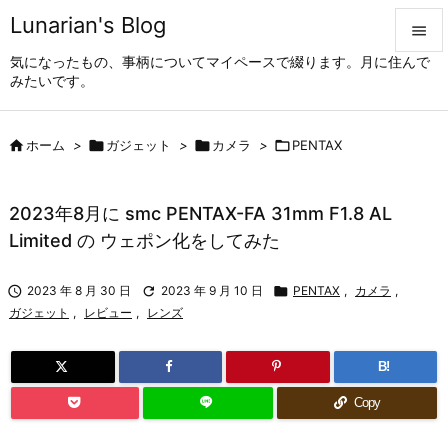
Lunarian's Blog

気になったもの、事柄についてマイペースで綴ります。月に住んで

みたいです。
メニュ


ホーム
>

ガジェット
>

カメラ
>

PENTAX
サイド

前へ
2023年8月に smc PENTAX-FA 31mm F1.8 AL

Limited の ウェポン化をしてみた
次へ


2023 年 8 月 30 日

2023 年 9 月 10 日

PENTAX
,
カメラ
,
検索
ガジェット
,
レビュー
,
レンズ
B!
Copy