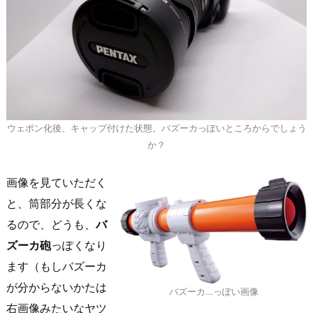
ウェポン化後、キャップ付けた状態。バズーカっぽいところからでしょう
か？
画像を見ていただく
と、筒部分が長くな
るので、どうも、
バ
ズーカ砲
っぽくなり
ます（もしバズーカ
が分からないかたは
バズーカ…っぽい画像
右画像みたいなヤツ