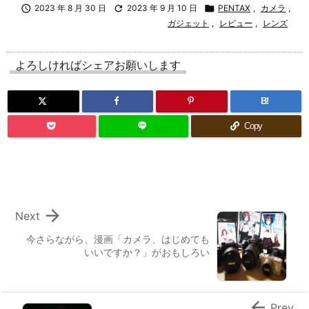

2023 年 8 月 30 日

2023 年 9 月 10 日

PENTAX
,
カメラ
,
ガジェット
,
レビュー
,
レンズ
よろしければシェアお願いします
B!
Copy

Next
今さらながら、漫画「カメラ、はじめても
いいですか？」がおもしろい

Prev