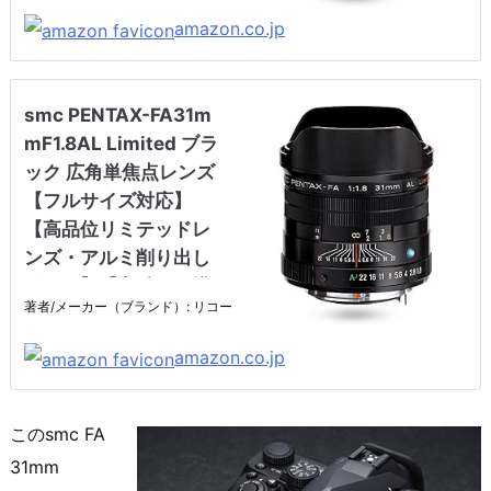
amazon.co.jp
smc PENTAX-FA31m
mF1.8AL Limited ブラ
ック 広角単焦点レンズ
【フルサイズ対応】
【高品位リミテッドレ
ンズ・アルミ削り出し
ボディ】【高精細な描
著者/メーカー（ブランド）: リコー
写】【F1.8 大口径レン
ズ】【ペンタックス一
amazon.co.jp
眼Kシリーズはボディ内
手振れ補正を搭載】 20
290
このsmc FA
31mm