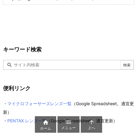
キーワード検索
便利リンク
・
マイクロフォーサーズレンズ一覧
（Google Spreadsheet。適宜更
新）
・
PENTAX レンズ一覧
（Google Spreadsheet。適宜更新）



メニュー
上へ
ホーム