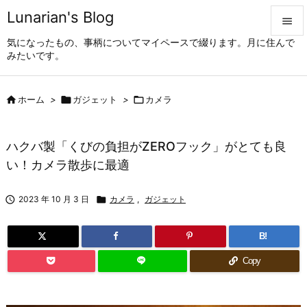
Lunarian's Blog

気になったもの、事柄についてマイペースで綴ります。月に住んで

みたいです。
メニュ


ホーム
>

ガジェット
>

カメラ
サイド

前へ
ハクバ製「くびの負担がZEROフック」がとても良

い！カメラ散歩に最適
次へ


2023 年 10 月 3 日

カメラ
,
ガジェット
検索
B!
Copy