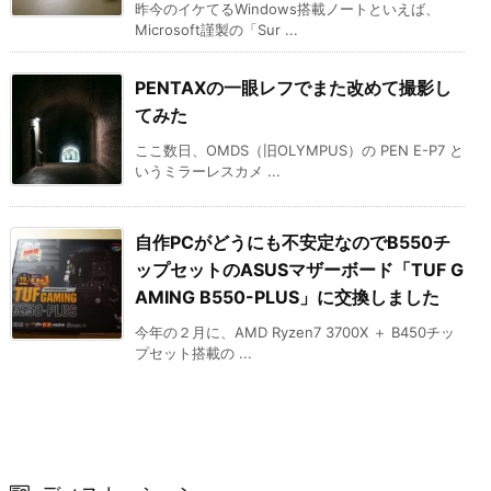
昨今のイケてるWindows搭載ノートといえば、
Microsoft謹製の「Sur ...
PENTAXの一眼レフでまた改めて撮影し
てみた
ここ数日、OMDS（旧OLYMPUS）の PEN E-P7 と
いうミラーレスカメ ...
自作PCがどうにも不安定なのでB550チ
ップセットのASUSマザーボード「TUF G
AMING B550-PLUS」に交換しました
今年の２月に、AMD Ryzen7 3700X ＋ B450チッ
プセット搭載の ...