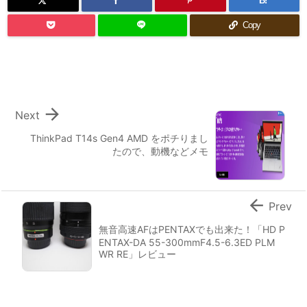
B!
Copy

Next
ThinkPad T14s Gen4 AMD をポチりまし
たので、動機などメモ

Prev
無音高速AFはPENTAXでも出来た！「HD P
ENTAX-DA 55-300mmF4.5-6.3ED PLM
WR RE」レビュー