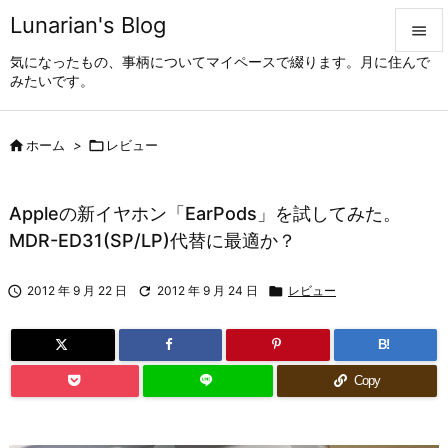
Lunarian's Blog

気になったもの、事柄についてマイペースで綴ります。月に住んで

みたいです。
メニュ


ホーム
>

レビュー
サイド

前へ
Appleの新イヤホン「EarPods」を試してみた。

MDR-ED31(SP/LP)代替に最適か？
次へ


2012 年 9 月 22 日

2012 年 9 月 24 日

レビュー
検索
B!
Copy