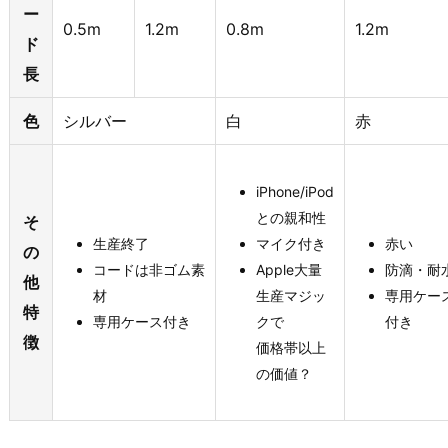
ー
0.5m
1.2m
0.8m
1.2m
ド
長
色
シルバー
白
赤
iPhone/iPod
との親和性
そ
生産終了
マイク付き
赤い
の
コードは非ゴム素
Apple大量
防滴・耐
他
材
生産マジッ
専用ケー
特
専用ケース付き
クで
付き
徴
価格帯以上
の価値？