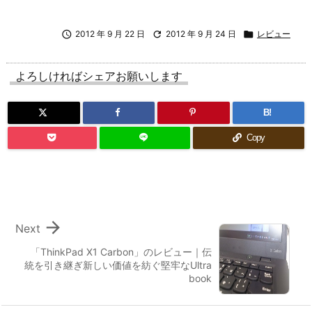

2012 年 9 月 22 日

2012 年 9 月 24 日

レビュー
よろしければシェアお願いします
B!
Copy

Next
「ThinkPad X1 Carbon」のレビュー｜伝
統を引き継ぎ新しい価値を紡ぐ堅牢なUltra
book