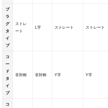
プ
ラ
グ
ストレ
L字
ストレート
ストレート
タ
ート
イ
プ
コ
ー
ド
非対称
非対称
Y字
Y字
タ
イ
プ
コ