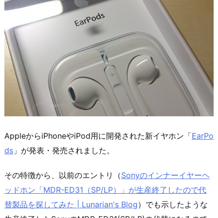
AppleからiPhoneやiPod用に開発された新イヤホン「
EarPo
ds
」が発表・発売されました。
その特徴から、以前のエントリ（
Sonyのインナーイヤーヘ
ッドホン「MDR-ED31（SP/LP）」が生産終了したので代
替製品を探してみた | Lunarian's Blog
）でも示したような