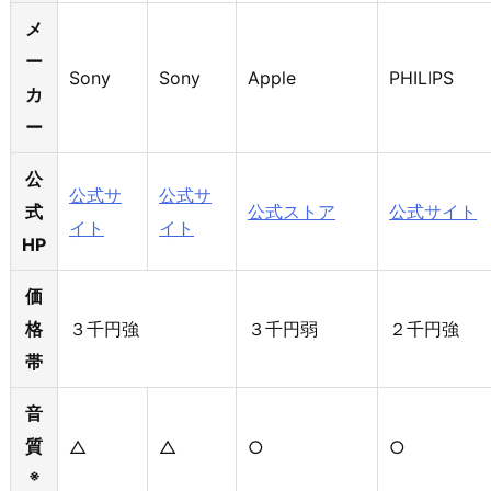
メ
ー
Sony
Sony
Apple
PHILIPS
カ
ー
公
公式サ
公式サ
式
公式ストア
公式サイト
イト
イト
HP
価
格
３千円強
３千円弱
２千円強
帯
音
質
△
△
○
○
※